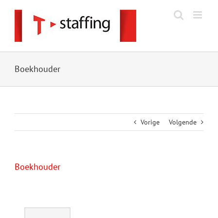
Ga
naar
inhoud
Boekhouder
Vorige
Volgende
Boekhouder