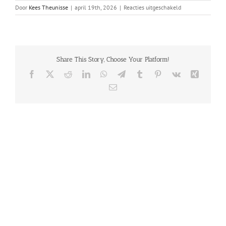
voor
Door
Kees Theunisse
|
april 19th, 2026
|
Reacties uitgeschakeld
Boekhouder
Share This Story, Choose Your Platform!
Facebook
X
Reddit
LinkedIn
WhatsApp
Telegram
Tumblr
Pinterest
Vk
Xing
E-
mail