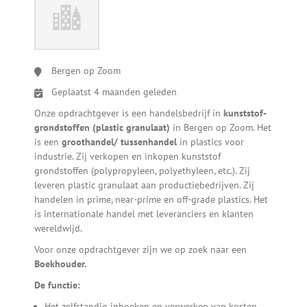
Bergen op Zoom
Geplaatst 4 maanden geleden
Onze opdrachtgever is een handelsbedrijf in
kunststof-
grondstoffen (plastic granulaat)
in Bergen op Zoom. Het
is een
groothandel/ tussenhandel
in plastics voor
industrie. Zij verkopen en inkopen kunststof
grondstoffen (polypropyleen, polyethyleen, etc.). Zij
leveren plastic granulaat aan productiebedrijven. Zij
handelen in prime, near-prime en off-grade plastics. Het
is internationale handel met leveranciers en klanten
wereldwijd.
Voor onze opdrachtgever zijn we op zoek naar een
Boekhouder.
De functie:
Het zelfstandig inboeken en verwerken van kosten